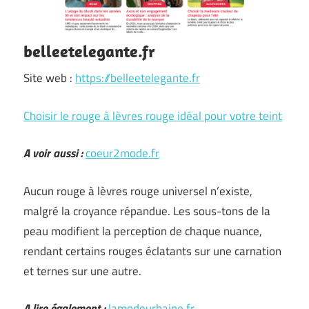
belleetelegante.fr
Site web :
https://belleetelegante.fr
Choisir le rouge à lèvres rouge idéal pour votre teint
A voir aussi :
coeur2mode.fr
Aucun rouge à lèvres rouge universel n’existe,
malgré la croyance répandue. Les sous-tons de la
peau modifient la perception de chaque nuance,
rendant certains rouges éclatants sur une carnation
et ternes sur une autre.
A lire également :
lamodeurbaine.fr